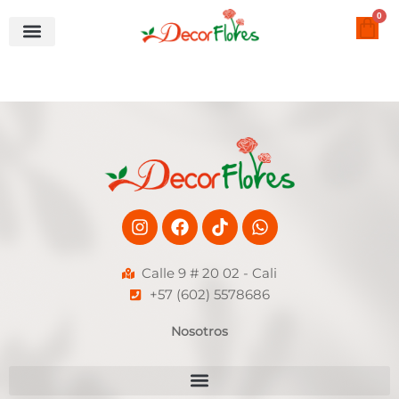
Ir
0
Car
al
contenido
Instagram
Facebook
Tiktok
Whatsapp
Calle 9 # 20 02 - Cali
+57 (602) 5578686
Nosotros