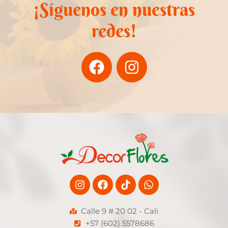
¡Síguenos en nuestras
redes!
F
I
a
n
c
s
e
t
b
a
o
g
o
r
k
a
m
Instagram
Facebook
Tiktok
Whatsapp
Calle 9 # 20 02 - Cali
+57 (602) 5578686